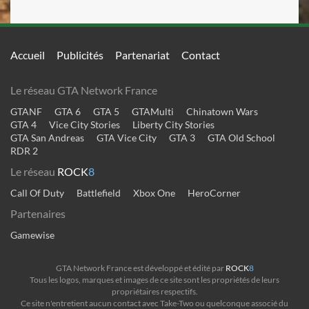
Accueil
Publicités
Partenariat
Contact
Le réseau GTA Network France
GTANF
GTA 6
GTA 5
GTAMulti
Chinatown Wars
GTA 4
Vice City Stories
Liberty City Stories
GTA San Andreas
GTA Vice City
GTA 3
GTA Old School
RDR 2
Le réseau
ROCK
8
Call Of Duty
Battlefield
Xbox One
HeroCorner
Partenaires
Gamewise
GTA Network France est développé et édité par
ROCK
8
Tous les logos, marques et images de ce site sont les propriétés de leurs
propriétaires respectifs.
Ce site n'entretient aucun contact avec Take-Two ou quelconque associé du