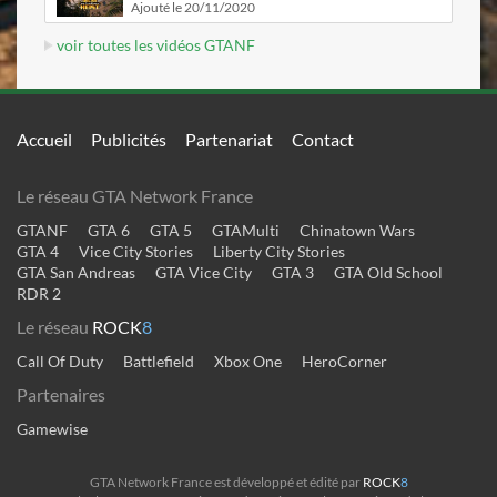
Ajouté le 20/11/2020
voir toutes les vidéos GTANF
Accueil
Publicités
Partenariat
Contact
Le réseau GTA Network France
GTANF
GTA 6
GTA 5
GTAMulti
Chinatown Wars
GTA 4
Vice City Stories
Liberty City Stories
GTA San Andreas
GTA Vice City
GTA 3
GTA Old School
RDR 2
Le réseau
ROCK
8
Call Of Duty
Battlefield
Xbox One
HeroCorner
Partenaires
Gamewise
GTA Network France est développé et édité par
ROCK
8