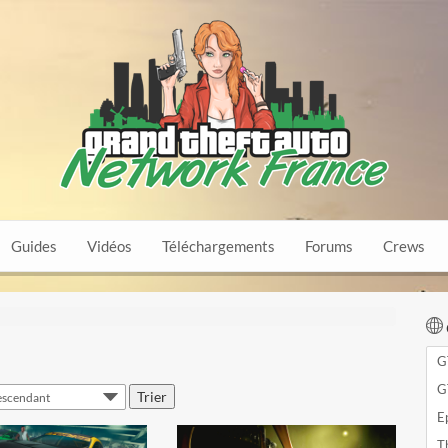
Guides
Vidéos
Téléchargements
Forums
Crews
G
voir la vidéo
voir la vidéo
G
E
T