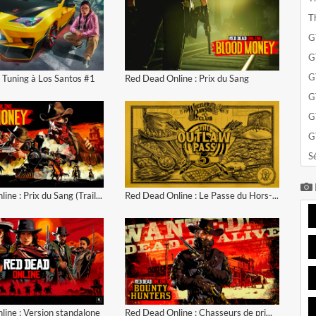
T
G
G
voir la vidéo
voir la vidéo
G
 Tuning à Los Santos #1
Red Dead Online : Prix du Sang
G
G
G
S
voir la vidéo
voir la vidéo
Red Dead Online : Prix du Sang (Trailer)
Red Dead Online : Le Passe du Hors-la-Loi n°5
voir la vidéo
voir la vidéo
ine : Version standalone
Red Dead Online : Chasseurs de primes