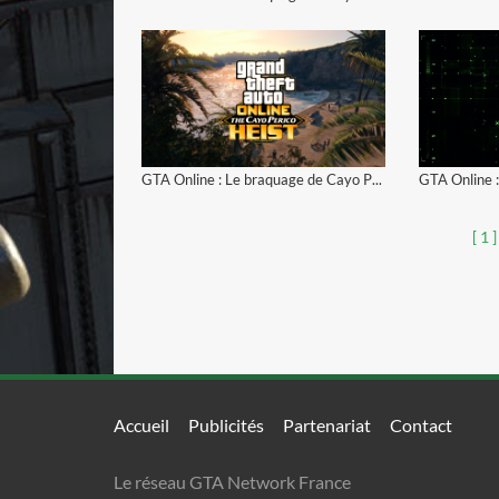
GTA Online : Le braquage de Cayo Perico (Trailer #1)
GTA Online :
[ 1 ]
Accueil
Publicités
Partenariat
Contact
Le réseau GTA Network France