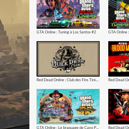
voir la vidéo
GTA Online : Tuning à Los Santos #2
GTA Online :
voir la vidéo
Red Dead Online : Club des Fins Tireurs n°1
voir la vidéo
GTA Online : Le braquage de Cayo Perico (Trailer #2)
Red Dead Onl