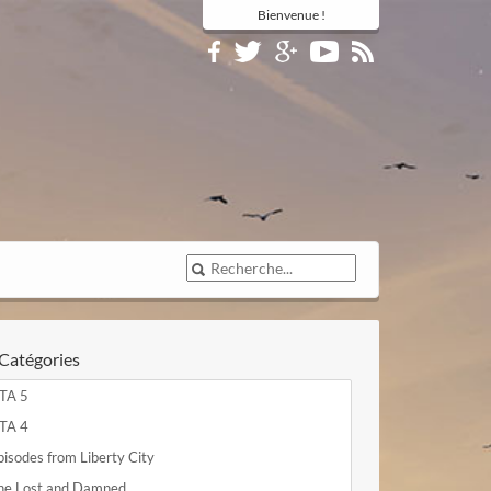
Bienvenue !
Catégories
TA 5
TA 4
pisodes from Liberty City
he Lost and Damned