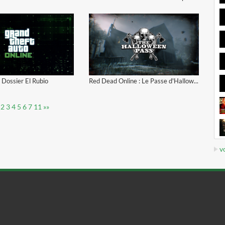
 Dossier El Rubio
Red Dead Online : Le Passe d'Halloween
2
3
4
5
6
7
11
»»
vo